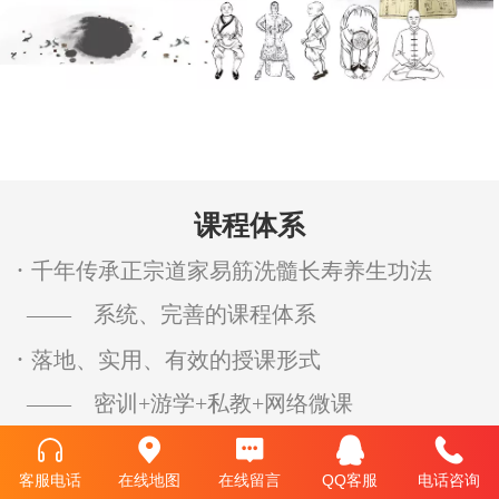
课程体系
·
千年传承正宗道家易筋洗髓长寿养生功法
—— 系统、完善的课程体系
·
落地、实用、有效的授课形式
—— 密训+游学+私教+网络微课
客服电话
在线地图
在线留言
QQ客服
电话咨询
全部课程
密训课程
私教课程