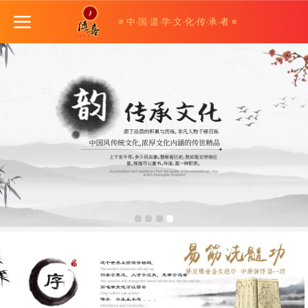
≡ 中·国·道·学·文·化·传·承·者 ≡