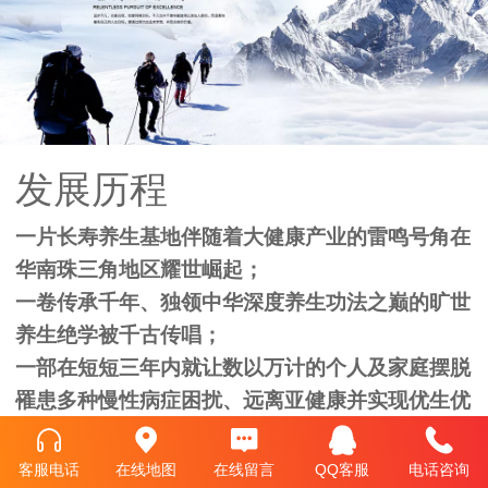
发展历程
一片长寿养生基地伴随着大健康产业的雷鸣号角在
华南珠三角地区耀世崛起；
一卷传承千年、独领中华深度养生功法之巅的旷世
养生绝学被千古传唱；
一部在短短三年内就让数以万计的个人及家庭摆脱
罹患多种慢性病症困扰、远离亚健康并实现优生优
育、改写下一代优质基因的中华养生瑰宝被随喜人
传承、弘扬。
客服电话
在线地图
在线留言
QQ客服
电话咨询