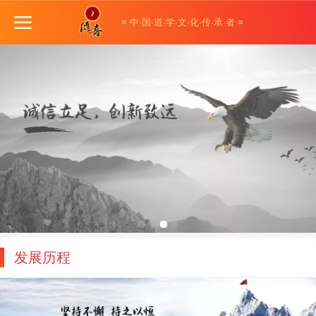
≡ 中·国·道·学·文·化·传·承·者 ≡
发展历程