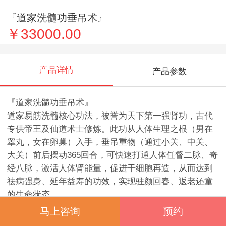
『道家洗髓功垂吊术』
￥33000.00
产品详情
产品参数
『道家洗髓功垂吊术』
道家易筋洗髓核心功法，被誉为天下第一强肾功，古代
专供帝王及仙道术士修炼。此功从人体生理之根（男在
睾丸，女在卵巢）入手，垂吊重物（通过小关、中关、
大关）前后摆动365回合，可快速打通人体任督二脉、奇
经八脉，激活人体肾能量，促进干细胞再造，从而达到
祛病强身、延年益寿的功效，实现驻颜回春、返老还童
的生命状态。
尊享核心功法
马上咨询
预约
「洗髓功核心功法垂吊术」——天下第一强肾功，古代